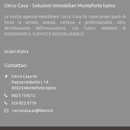
Cerco Casa - Soluzioni Immobiliari Monteforte Irpino
La nostra agenzia immobiliare Cerco Casa ha come propri punti di
forza la serietà, onestà, cortesia e professionalità, oltre
all'entusiasmo dell'innovazione, con l'unico obiettivo di
SODDISFARE IL CLIENTE E NON DELUDERLO.
Scopri di più
Contattaci
Cerco Casa Av
Piazza Umberto I, 14
83024 Monteforte Irpino
0825 754212
320 822 0776
cercocasa.av@libero.it