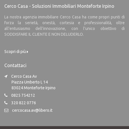
Cerco Casa - Soluzioni Immobiliari Monteforte Irpino
La nostra agenzia immobiliare Cerco Casa ha come propri punti di
forza la serietà, onestà, cortesia e professionalità, oltre
all'entusiasmo dell'innovazione, con l'unico obiettivo di
SODDISFARE IL CLIENTE E NON DELUDERLO.
Scopri di più
Contattaci
Cerco Casa Av
Piazza Umberto I, 14
83024 Monteforte Irpino
0825 754212
320 822 0776
cercocasa.av@libero.it