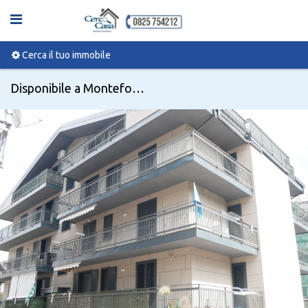
Cerca il tuo immobile
Disponibile a Monteforte irpino, Via Taverna Campanile 275 - Codice 0336509