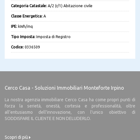
Categoria Catastale:
A/2 (r/1) Abitazione civile
Classe Energetica:
A
IPE:
kWh/mq
Tipo Imposta:
Imposta di Registro
Codice:
0336509
Cerco Casa - Soluzioni Immobiliari Monteforte Irpino
La nostra agenzia immobiliare Cerco Casa ha come propri punti di
forza la serietà, onestà, cortesia e professionalità, oltre
all'entusiasmo dell'innovazione, con l'unico obiettivo di
SODDISFARE IL CLIENTE E NON DELUDERLO.
Scopri di più