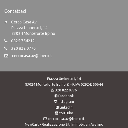
Contattaci
Cerco Casa Av
Piazza Umberto I, 14
83024 Monteforte Irpino
0825 754212
320 822 0776
cercocasa.av@libero.it
Piazza Umberto I, 14
83024 Monteforte Irpino © - P.IVA 02924350644
320 822 0776
Facebook
Instagram
Linkedin
YouTube
cercocasa.av@libero.it
NewCart -
Realizzazione Siti Immobiliari Avellino