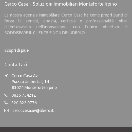
Cerco Casa - Soluzioni Immobiliari Monteforte Irpino
La nostra agenzia immobiliare Cerco Casa ha come propri punti di
forza la serietà, onestà, cortesia e professionalità, oltre
all'entusiasmo dell'innovazione, con l'unico obiettivo di
SODDISFARE IL CLIENTE E NON DELUDERLO.
Scopri di più
Contattaci
Cerco Casa Av
Piazza Umberto I, 14
83024 Monteforte Irpino
0825 754212
320 822 0776
cercocasa.av@libero.it