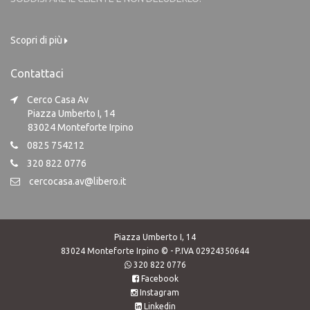
Scopri di più
Contattaci
Cerco Casa Av
Piazza Umberto I, 14
83024 Monteforte Irpino
0825 754212
320 822 0776
cercocasa.av@libero.it
Piazza Umberto I, 14
83024 Monteforte Irpino © - P.IVA 02924350644
320 822 0776
Facebook
Instagram
Linkedin