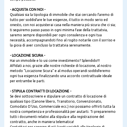
- ACQUISTA CON NOI -
Qualsiasi sia la tipologia di immobile che stai cercando faremo di
tutto per soddisfare le tue esigenze, il tutto in modo serio ed
onesto, con noi acquisterai casa nella maniera più sicura che ci sia;
ti seguiremo passo passo in ogni minima fase della trattatvia,
saremo sempre disponibili per ogni consulenza e ogni tua
necessità, accompagnandoti fino al rogito notarile con il sorriso e
la gioia di aver concluso la trattatvia serenamente.
- LOCAZIONE SICURA -
Hai un immobile e lo usi come investimento? Splendido!!!
Affidati a noi, grazie alle nostre richieste di locazione, al nostro
metodo "Locazione Sicura" e al modus operandi soddisferemo
ogni tua esigenza finalizzando una accordo contrattuale ideale
per entrambe le parti.
- STIPULA CONTRATTI DI LOCAZIONE -
Se devi sottoscrivere e stipulare un contratto di locazione di
qualsiasi tipo (Canone libero, Transitorio, Convenzionato,
Comodato D'Uso, Commerciale ecc.) noi possiamo offrirti tutta la
nostra competenza e professionalità per aiutarti. Ti prepareremo
tutti i documenti relativi alla stipula e alla registrazione del
contratto, anche in maniera telematica!
Contattaci per saperne di più (costi variabili alle tipologie di