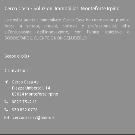
Cerco Casa - Soluzioni Immobiliari Monteforte Irpino
La nostra agenzia immobiliare Cerco Casa ha come propri punti di
forza la serietà, onestà, cortesia e professionalità, oltre
all'entusiasmo dell'innovazione, con l'unico obiettivo di
SODDISFARE IL CLIENTE E NON DELUDERLO.
Scopri di più
Contattaci
Cerco Casa Av
Piazza Umberto I, 14
83024 Monteforte Irpino
0825 754212
320 822 0776
cercocasa.av@libero.it