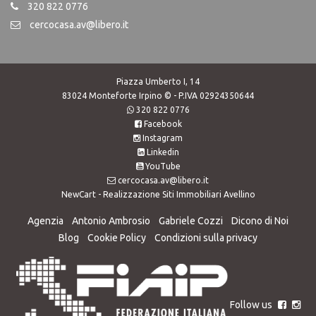
320 822 0776
cercocasa.av@libero.it
Piazza Umberto I, 14
83024 Monteforte Irpino © - P.IVA 02924350644
320 822 0776
Facebook
Instagram
Linkedin
YouTube
cercocasa.av@libero.it
NewCart -
Realizzazione Siti Immobiliari Avellino
Agenzia
Antonio Ambrosio
Gabriele Cozzi
Dicono di Noi
Blog
Cookie Policy
Condizioni sulla privacy
Follow us