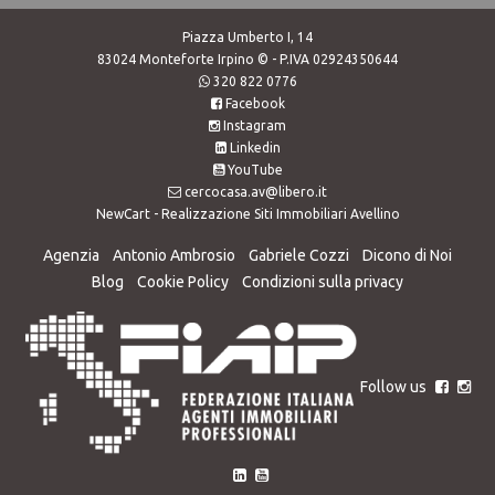
Piazza Umberto I, 14
83024 Monteforte Irpino © - P.IVA 02924350644
320 822 0776
Facebook
Instagram
Linkedin
YouTube
cercocasa.av@libero.it
NewCart -
Realizzazione Siti Immobiliari Avellino
Agenzia
Antonio Ambrosio
Gabriele Cozzi
Dicono di Noi
Blog
Cookie Policy
Condizioni sulla privacy
Follow us