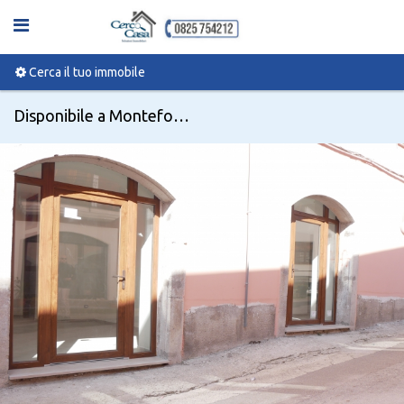
Cerca il tuo immobile
Disponibile a Monteforte irpino, Corso Vittorio Emanuele 65 - Codice 0003987