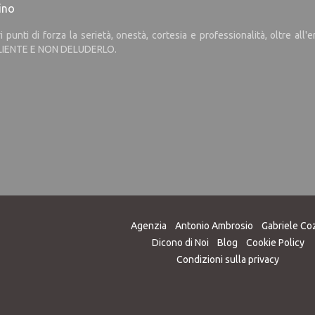
ino
unti di forza la serietà, onestà, cortesia e professionalità, oltre all'
L CLIENTE E NON DELUDERLO.
Agenzia
Antonio Ambrosio
Gabriele Co
Dicono di Noi
Blog
Cookie Policy
Condizioni sulla privacy