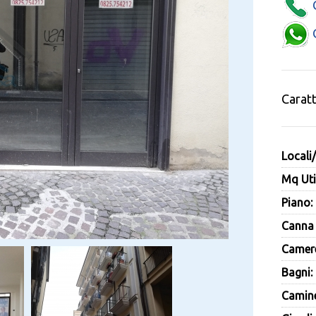
C
C
Caratt
Locali
Mq Util
Piano:
Canna 
Camere
Bagni:
Camine