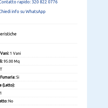
ontatto rapido: 320 822 0776
hiedi info su WhatsApp
eristiche
/Vani:
1 Vani
i:
95.00 Mq
T
Fumaria:
Si
 (Letto):
1
tto:
No