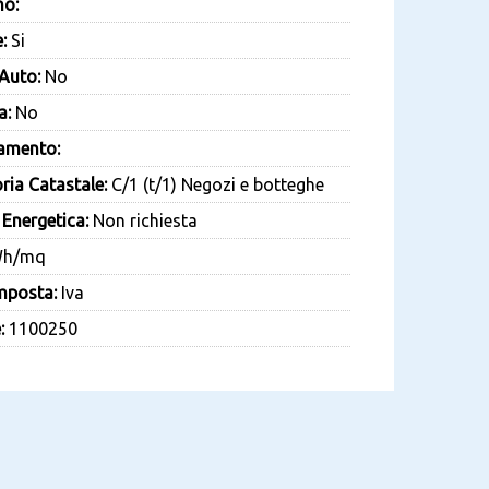
no:
:
Si
Auto:
No
a:
No
amento:
ria Catastale:
C/1 (t/1) Negozi e botteghe
 Energetica:
Non richiesta
h/mq
mposta:
Iva
:
1100250