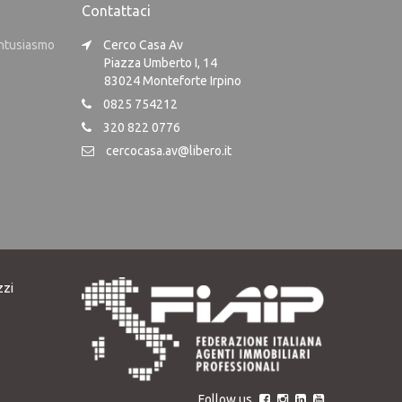
Contattaci
entusiasmo
Cerco Casa Av
Piazza Umberto I, 14
83024 Monteforte Irpino
0825 754212
320 822 0776
cercocasa.av@libero.it
zzi
Follow us