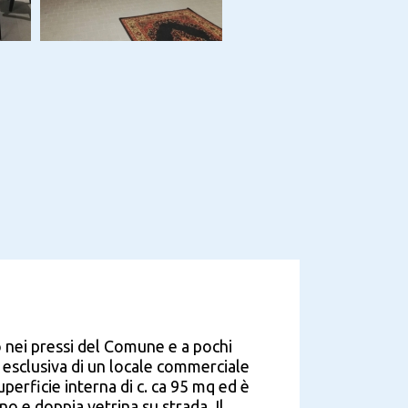
o nei pressi del Comune e a pochi
e esclusiva di un locale commerciale
uperficie interna di c. ca 95 mq ed è
 e doppia vetrina su strada. Il