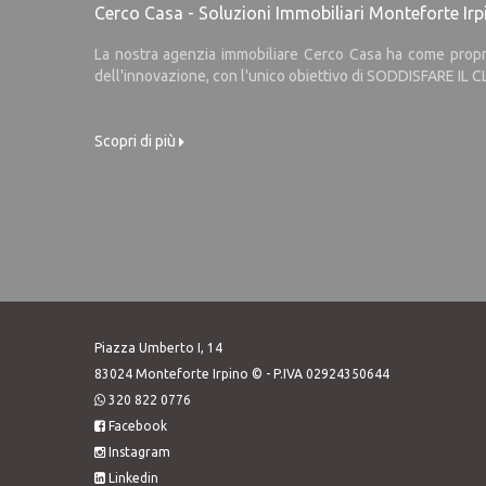
Cerco Casa - Soluzioni Immobiliari Monteforte Irp
La nostra agenzia immobiliare Cerco Casa ha come propri p
dell'innovazione, con l'unico obiettivo di SODDISFARE I
Scopri di più
Piazza Umberto I, 14
83024 Monteforte Irpino © - P.IVA 02924350644
320 822 0776
Facebook
Instagram
Linkedin