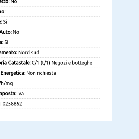
tto:
No
no:
:
Si
Auto:
No
a:
Si
amento:
Nord sud
ria Catastale:
C/1 (t/1) Negozi e botteghe
 Energetica:
Non richiesta
h/mq
mposta:
Iva
:
0258862