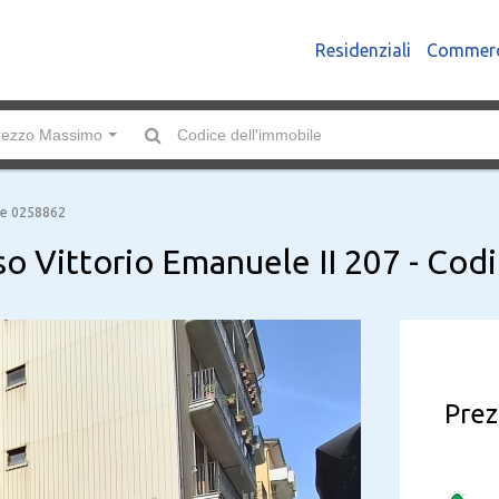
Residenziali
Commerc
rezzo Massimo
ice 0258862
rso Vittorio Emanuele II 207 - Co
Prez