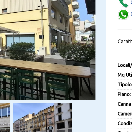
C
C
Caratt
Locali
Mq Util
Tipolog
Piano:
Canna 
Camere
Condiz