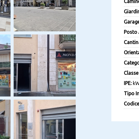
Camine
Giardi
Garage
Posto 
Cantin
Orient
Catego
Classe
IPE:
kW
Tipo I
Codice