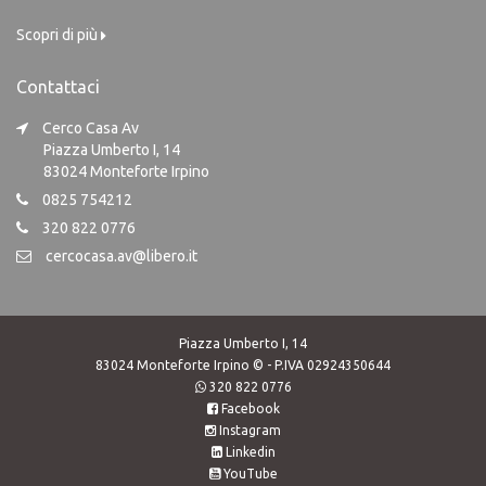
Scopri di più
Contattaci
Cerco Casa Av
Piazza Umberto I, 14
83024 Monteforte Irpino
0825 754212
320 822 0776
cercocasa.av@libero.it
Piazza Umberto I, 14
83024 Monteforte Irpino © - P.IVA 02924350644
320 822 0776
Facebook
Instagram
Linkedin
YouTube