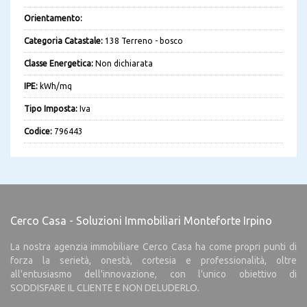
Orientamento:
Categoria Catastale:
138 Terreno - bosco
Classe Energetica:
Non dichiarata
IPE:
kWh/mq
Tipo Imposta:
Iva
Codice:
796443
Cerco Casa - Soluzioni Immobiliari Monteforte Irpino
La nostra agenzia immobiliare Cerco Casa ha come propri punti di
forza la serietà, onestà, cortesia e professionalità, oltre
all'entusiasmo dell'innovazione, con l'unico obiettivo di
SODDISFARE IL CLIENTE E NON DELUDERLO.