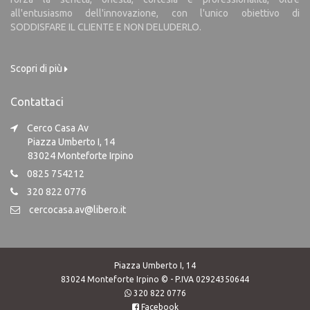
all'entusiasmo dell'innovazione, con l'unico obiettivo di
SODDISFARE IL CLIENTE E NON DELUDERLO.
Scopri di più
Contattaci
Cerco Casa Av
Piazza Umberto I, 14
83024 Monteforte Irpino
0825 754212
320 822 0776
cercocasa.av@libero.it
Piazza Umberto I, 14
83024 Monteforte Irpino © - P.IVA 02924350644
320 822 0776
Facebook