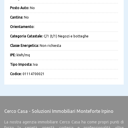
Posto Auto:
No
Cantina:
No
Orientamento:
Categoria Catastale:
C/1 (t/1) Negozi e botteghe
Classe Energetica:
Non richiesta
IPE:
kWh/mq
Tipo Imposta:
Iva
Codice:
01114700021
Cerco Casa - Soluzioni Immobiliari Monteforte Irpino
La nostra agenzia immobiliare Cerco Casa ha come propri punti di
forza la serietà, onestà, cortesia e professionalità, oltre